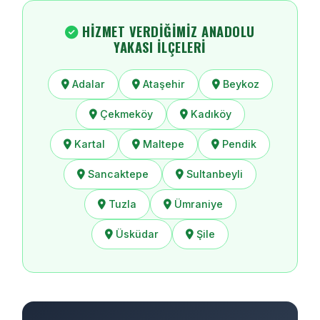
HIZMET VERDIĞIMIZ ANADOLU
YAKASI İLÇELERI
Adalar
Ataşehir
Beykoz
Çekmeköy
Kadıköy
Kartal
Maltepe
Pendik
Sancaktepe
Sultanbeyli
Tuzla
Ümraniye
Üsküdar
Şile