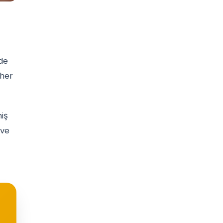
zde
 her
niş
 ve