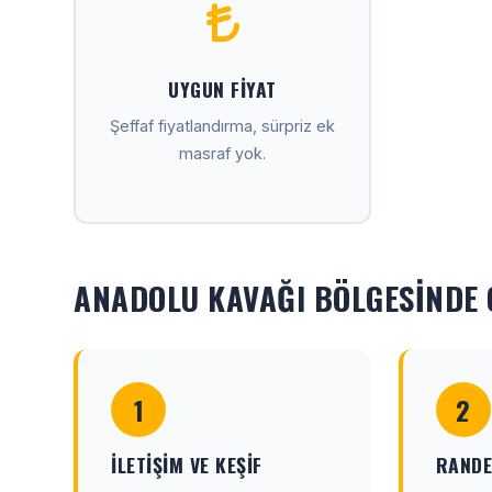
UYGUN FIYAT
Şeffaf fiyatlandırma, sürpriz ek
masraf yok.
ANADOLU KAVAĞI BÖLGESINDE 
1
2
İLETIŞIM VE KEŞIF
RANDE