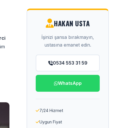
HAKAN USTA
İşinizi şansa bırakmayın,
rci
ustasına emanet edin.
tüm
0534 553 31 59
WhatsApp
7/24 Hizmet
Uygun Fiyat