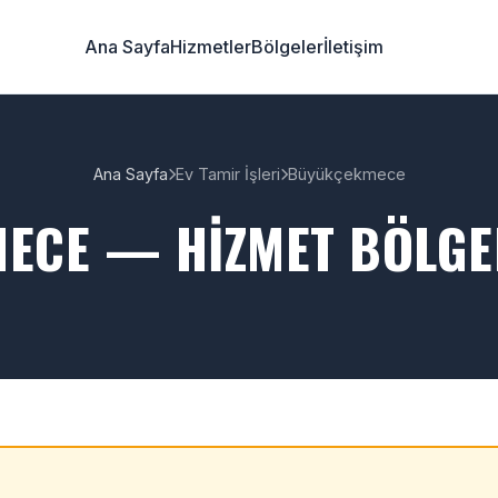
Ana Sayfa
Hizmetler
Bölgeler
İletişim
Ana Sayfa
Ev Tamir İşleri
Büyükçekmece
ECE — HIZMET BÖLGEM