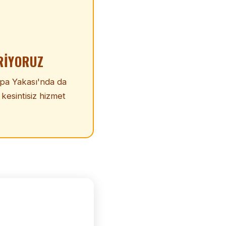
RIYORUZ
upa Yakası'nda da
 kesintisiz hizmet