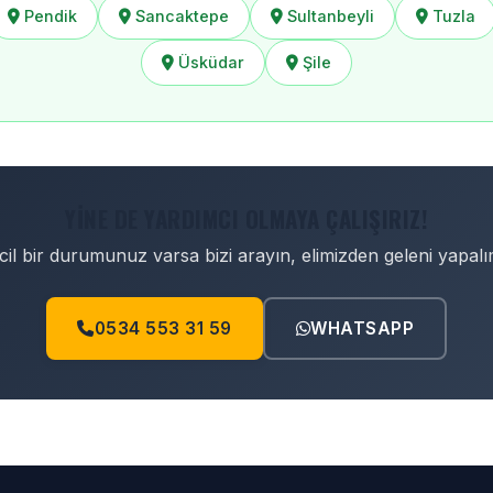
Pendik
Sancaktepe
Sultanbeyli
Tuzla
Üsküdar
Şile
YINE DE YARDIMCI OLMAYA ÇALIŞIRIZ!
cil bir durumunuz varsa bizi arayın, elimizden geleni yapalı
0534 553 31 59
WHATSAPP