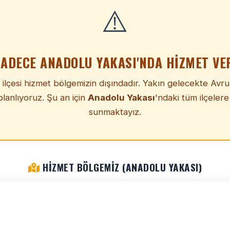
⚠️
SADECE ANADOLU YAKASI'NDA HIZMET VE
ilçesi hizmet bölgemizin dışındadır. Yakın gelecekte Avr
lanlıyoruz. Şu an için
Anadolu Yakası
'ndaki tüm ilçelere
sunmaktayız.
HIZMET BÖLGEMIZ (ANADOLU YAKASI)