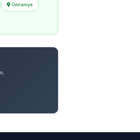
Ümraniye
m.