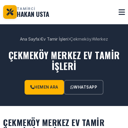
TAMİRCİ
HAKAN USTA
Ana Sayfa
Ev Tamir İşleri
Çekmeköy
Merkez
ÇEKMEKÖY MERKEZ EV TAMIR
İŞLERI
HEMEN ARA
WHATSAPP
ÇEKMEKÖY MERKEZ EV TAMIR