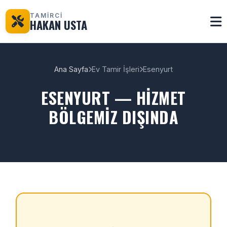
TAMİRCİ
HAKAN USTA
Ana Sayfa
Ev Tamir İşleri
Esenyurt
ESENYURT — HIZMET
BÖLGEMIZ DIŞINDA