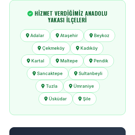
HIZMET VERDIĞIMIZ ANADOLU
YAKASI İLÇELERI
Adalar
Ataşehir
Beykoz
Çekmeköy
Kadıköy
Kartal
Maltepe
Pendik
Sancaktepe
Sultanbeyli
Tuzla
Ümraniye
Üsküdar
Şile