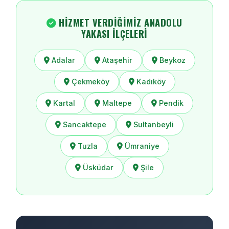
HIZMET VERDIĞIMIZ ANADOLU
YAKASI İLÇELERI
Adalar
Ataşehir
Beykoz
Çekmeköy
Kadıköy
Kartal
Maltepe
Pendik
Sancaktepe
Sultanbeyli
Tuzla
Ümraniye
Üsküdar
Şile