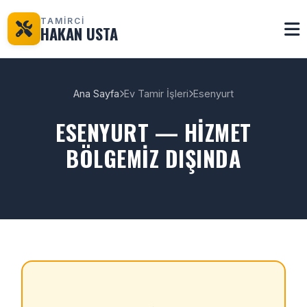
TAMİRCİ
HAKAN USTA
Ana Sayfa
Ev Tamir İşleri
Esenyurt
ESENYURT — HIZMET
BÖLGEMIZ DIŞINDA