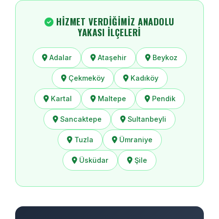
HIZMET VERDIĞIMIZ ANADOLU
YAKASI İLÇELERI
Adalar
Ataşehir
Beykoz
Çekmeköy
Kadıköy
Kartal
Maltepe
Pendik
Sancaktepe
Sultanbeyli
Tuzla
Ümraniye
Üsküdar
Şile