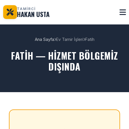
TAMİRCİ
HAKAN USTA
Ana Sayfa
Ev Tamir İşleri
Fatih
FATIH — HIZMET BÖLGEMIZ
DIŞINDA