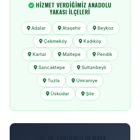
HIZMET VERDIĞIMIZ ANADOLU
YAKASI İLÇELERI
Adalar
Ataşehir
Beykoz
Çekmeköy
Kadıköy
Kartal
Maltepe
Pendik
Sancaktepe
Sultanbeyli
Tuzla
Ümraniye
Üsküdar
Şile
YINE DE YARDIMCI OLMAYA