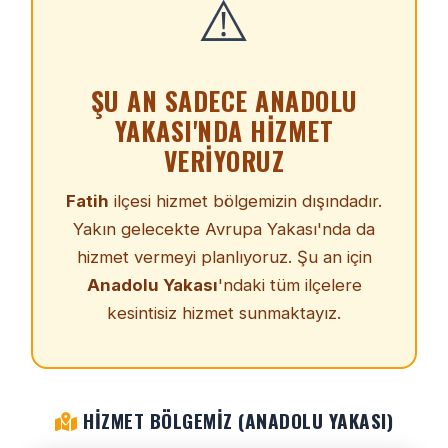
⚠️
ŞU AN SADECE ANADOLU
YAKASI'NDA HIZMET
VERIYORUZ
Fatih
ilçesi hizmet bölgemizin dışındadır.
Yakın gelecekte Avrupa Yakası'nda da
hizmet vermeyi planlıyoruz. Şu an için
Anadolu Yakası
'ndaki tüm ilçelere
kesintisiz hizmet sunmaktayız.
HIZMET BÖLGEMIZ (ANADOLU YAKASI)