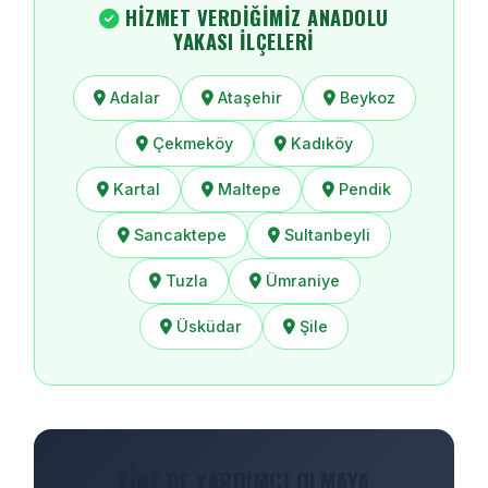
HIZMET VERDIĞIMIZ ANADOLU
YAKASI İLÇELERI
Adalar
Ataşehir
Beykoz
Çekmeköy
Kadıköy
Kartal
Maltepe
Pendik
Sancaktepe
Sultanbeyli
Tuzla
Ümraniye
Üsküdar
Şile
YINE DE YARDIMCI OLMAYA