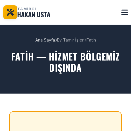
TAMİRCİ
HAKAN USTA
Ana Sayfa
Ev Tamir İşleri
Fatih
FATIH — HIZMET BÖLGEMIZ
DIŞINDA