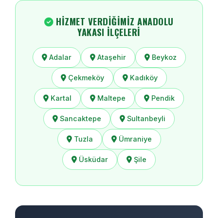
HIZMET VERDIĞIMIZ ANADOLU
YAKASI İLÇELERI
Adalar
Ataşehir
Beykoz
Çekmeköy
Kadıköy
Kartal
Maltepe
Pendik
Sancaktepe
Sultanbeyli
Tuzla
Ümraniye
Üsküdar
Şile