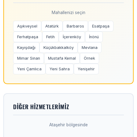
Mahallenizi seçin
Aşıkveysel
Atatürk
Barbaros
Esatpaşa
Ferhatpaşa
Fetih
İçerenköy
İnönü
Kayışdağı
Küçükbakkalköy
Mevlana
Mimar Sinan
Mustafa Kemal
Örnek
Yeni Çamlıca
Yeni Sahra
Yenişehir
DIĞER HIZMETLERIMIZ
Ataşehir bölgesinde