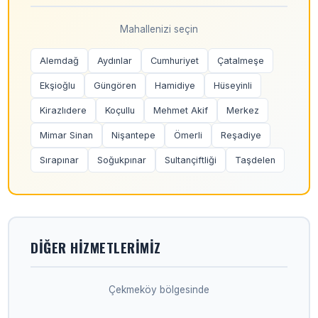
Mahallenizi seçin
Alemdağ
Aydınlar
Cumhuriyet
Çatalmeşe
Ekşioğlu
Güngören
Hamidiye
Hüseyinli
Kirazlıdere
Koçullu
Mehmet Akif
Merkez
Mimar Sinan
Nişantepe
Ömerli
Reşadiye
Sırapınar
Soğukpınar
Sultançiftliği
Taşdelen
DIĞER HIZMETLERIMIZ
Çekmeköy bölgesinde