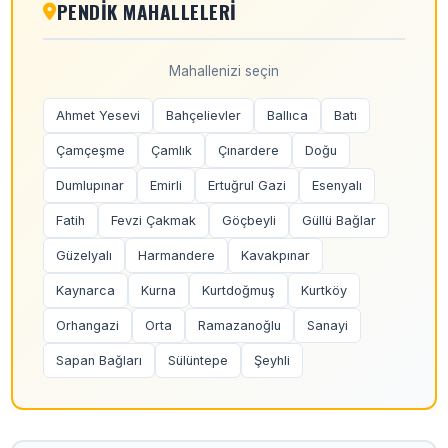
PENDIK MAHALLELERI
Mahallenizi seçin
Ahmet Yesevi
Bahçelievler
Ballıca
Batı
Çamçeşme
Çamlık
Çınardere
Doğu
Dumlupınar
Emirli
Ertuğrul Gazi
Esenyalı
Fatih
Fevzi Çakmak
Göçbeyli
Güllü Bağlar
Güzelyalı
Harmandere
Kavakpınar
Kaynarca
Kurna
Kurtdoğmuş
Kurtköy
Orhangazi
Orta
Ramazanoğlu
Sanayi
Sapan Bağları
Sülüntepe
Şeyhli