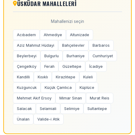
ÜSKÜDAR MAHALLELERI
Mahallenizi seçin
Acıbadem
Ahmediye
Altunizade
Aziz Mahmut Hüdayi
Bahçelievler
Barbaros
Beylerbeyi
Bulgurlu
Burhaniye
Cumhuriyet
Çengelköy
Ferah
Güzeltepe
İcadiye
Kandilli
Kısıklı
Kirazlıtepe
Kuleli
Kuzguncuk
Küçük Çamlıca
Küplüce
Mehmet Akif Ersoy
Mimar Sinan
Murat Reis
Salacak
Selamiali
Selimiye
Sultantepe
Ünalan
Valide-i Atik