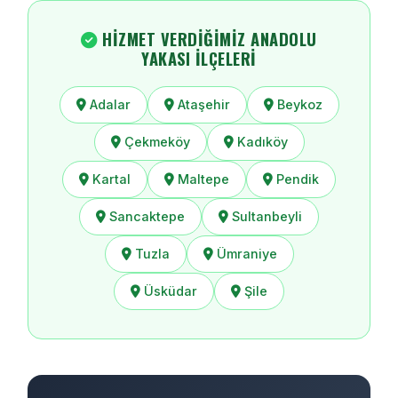
HIZMET VERDIĞIMIZ ANADOLU
YAKASI İLÇELERI
Adalar
Ataşehir
Beykoz
Çekmeköy
Kadıköy
Kartal
Maltepe
Pendik
Sancaktepe
Sultanbeyli
Tuzla
Ümraniye
Üsküdar
Şile