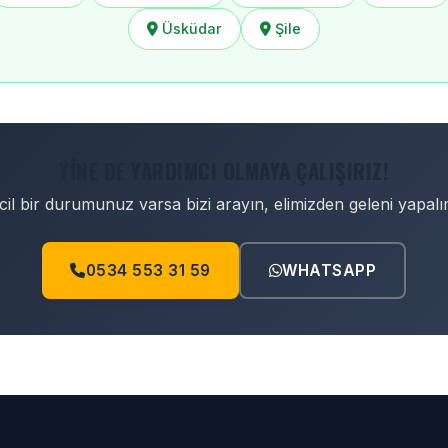
Üsküdar
Şile
YINE DE YARDIMCI OLMAYA ÇALIŞIRIZ!
cil bir durumunuz varsa bizi arayın, elimizden geleni yapalı
0534 553 31 59
WHATSAPP