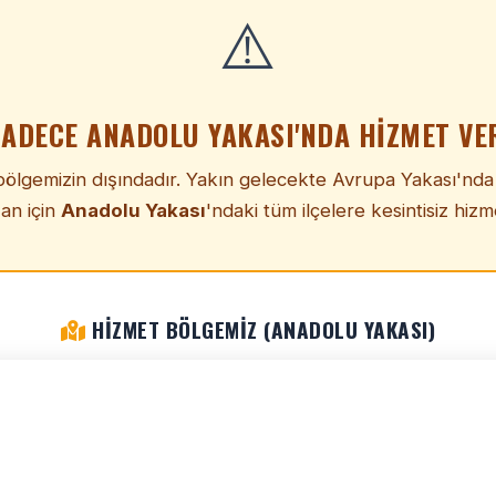
⚠️
SADECE ANADOLU YAKASI'NDA HIZMET VE
 bölgemizin dışındadır. Yakın gelecekte Avrupa Yakası'nd
 an için
Anadolu Yakası
'ndaki tüm ilçelere kesintisiz hiz
HIZMET BÖLGEMIZ (ANADOLU YAKASI)