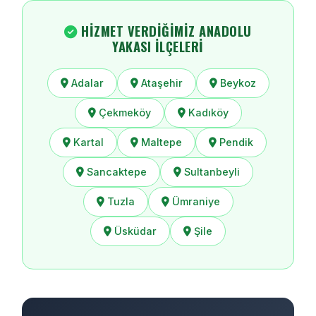
HIZMET VERDIĞIMIZ ANADOLU
YAKASI İLÇELERI
Adalar
Ataşehir
Beykoz
Çekmeköy
Kadıköy
Kartal
Maltepe
Pendik
Sancaktepe
Sultanbeyli
Tuzla
Ümraniye
Üsküdar
Şile