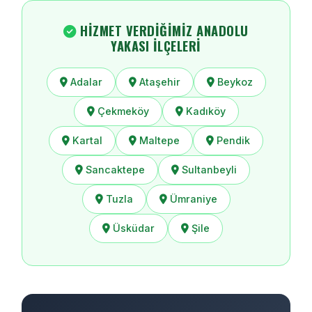
HIZMET VERDIĞIMIZ ANADOLU
YAKASI İLÇELERI
Adalar
Ataşehir
Beykoz
Çekmeköy
Kadıköy
Kartal
Maltepe
Pendik
Sancaktepe
Sultanbeyli
Tuzla
Ümraniye
Üsküdar
Şile