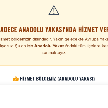
⚠️
SADECE ANADOLU YAKASI'NDA HIZMET VE
hizmet bölgemizin dışındadır. Yakın gelecekte Avrupa Yak
lıyoruz. Şu an için
Anadolu Yakası
'ndaki tüm ilçelere kes
sunmaktayız.
HIZMET BÖLGEMIZ (ANADOLU YAKASI)