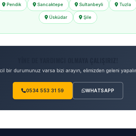
Pendik
Sancaktepe
Sultanbeyli
Tuzla
Üsküdar
Şile
YINE DE YARDIMCI OLMAYA ÇALIŞIRIZ!
cil bir durumunuz varsa bizi arayın, elimizden geleni yapalı
0534 553 31 59
WHATSAPP