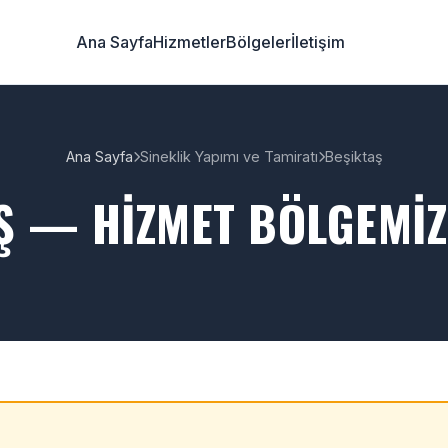
Ana Sayfa
Hizmetler
Bölgeler
İletişim
Ana Sayfa
Sineklik Yapımı ve Tamiratı
Beşiktaş
Ş — HIZMET BÖLGEMIZ