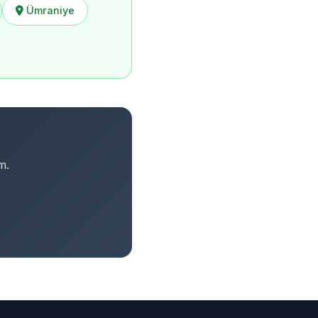
Ümraniye
m.