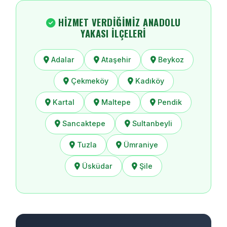
HIZMET VERDIĞIMIZ ANADOLU
YAKASI İLÇELERI
Adalar
Ataşehir
Beykoz
Çekmeköy
Kadıköy
Kartal
Maltepe
Pendik
Sancaktepe
Sultanbeyli
Tuzla
Ümraniye
Üsküdar
Şile