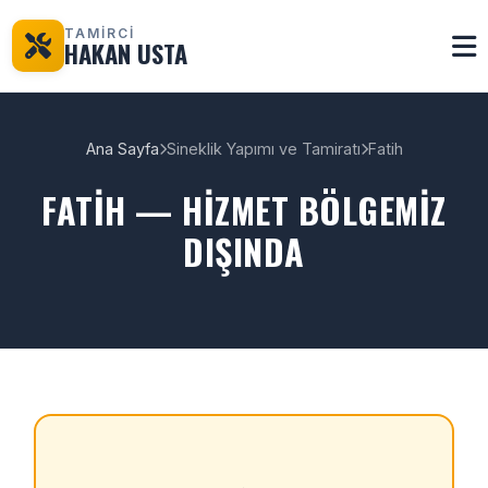
TAMİRCİ
HAKAN USTA
Ana Sayfa
Sineklik Yapımı ve Tamiratı
Fatih
FATIH — HIZMET BÖLGEMIZ
DIŞINDA