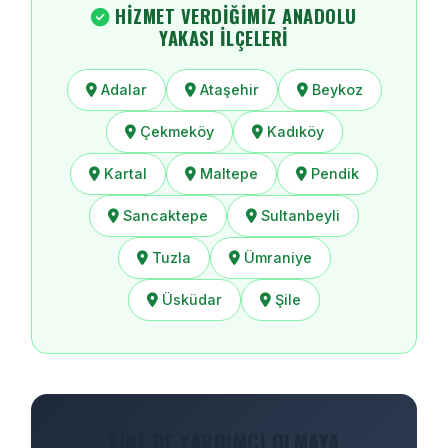
HIZMET VERDIĞIMIZ ANADOLU
YAKASI İLÇELERI
Adalar
Ataşehir
Beykoz
Çekmeköy
Kadıköy
Kartal
Maltepe
Pendik
Sancaktepe
Sultanbeyli
Tuzla
Ümraniye
Üsküdar
Şile
YINE DE YARDIMCI OLMAYA