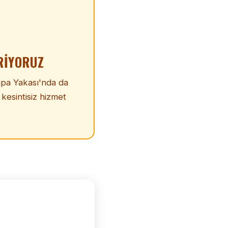
RIYORUZ
upa Yakası'nda da
 kesintisiz hizmet