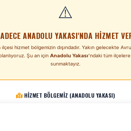
⚠️
SADECE ANADOLU YAKASI'NDA HIZMET VE
a
ilçesi hizmet bölgemizin dışındadır. Yakın gelecekte Avr
lanlıyoruz. Şu an için
Anadolu Yakası
'ndaki tüm ilçelere
sunmaktayız.
HIZMET BÖLGEMIZ (ANADOLU YAKASI)