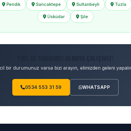
Pendik
Sancaktepe
Sultanbeyli
Tuzla
Üsküdar
Şile
YINE DE YARDIMCI OLMAYA ÇALIŞIRIZ!
cil bir durumunuz varsa bizi arayın, elimizden geleni yapalı
0534 553 31 59
WHATSAPP