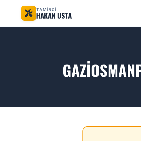
TAMİRCİ
HAKAN USTA
GAZIOSMANP