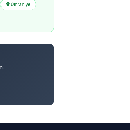
Ümraniye
m.