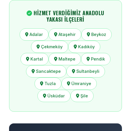
HIZMET VERDIĞIMIZ ANADOLU
YAKASI İLÇELERI
Adalar
Ataşehir
Beykoz
Çekmeköy
Kadıköy
Kartal
Maltepe
Pendik
Sancaktepe
Sultanbeyli
Tuzla
Ümraniye
Üsküdar
Şile