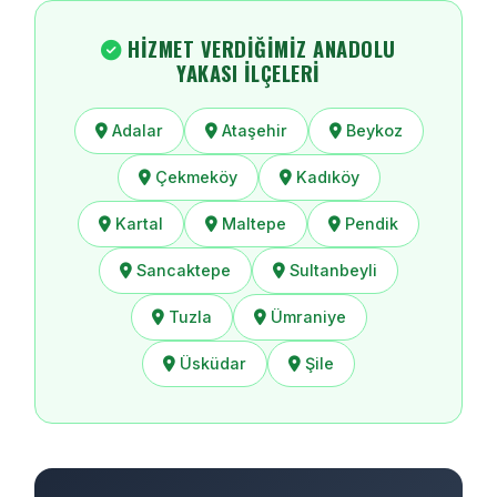
HIZMET VERDIĞIMIZ ANADOLU
YAKASI İLÇELERI
Adalar
Ataşehir
Beykoz
Çekmeköy
Kadıköy
Kartal
Maltepe
Pendik
Sancaktepe
Sultanbeyli
Tuzla
Ümraniye
Üsküdar
Şile