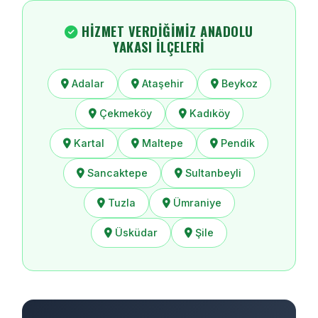
HIZMET VERDIĞIMIZ ANADOLU
YAKASI İLÇELERI
Adalar
Ataşehir
Beykoz
Çekmeköy
Kadıköy
Kartal
Maltepe
Pendik
Sancaktepe
Sultanbeyli
Tuzla
Ümraniye
Üsküdar
Şile