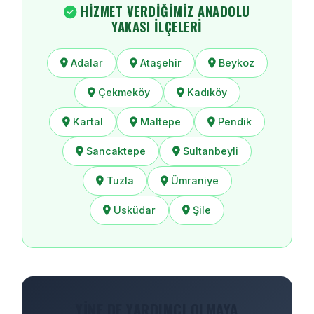
HIZMET VERDIĞIMIZ ANADOLU
YAKASI İLÇELERI
Adalar
Ataşehir
Beykoz
Çekmeköy
Kadıköy
Kartal
Maltepe
Pendik
Sancaktepe
Sultanbeyli
Tuzla
Ümraniye
Üsküdar
Şile
YINE DE YARDIMCI OLMAYA