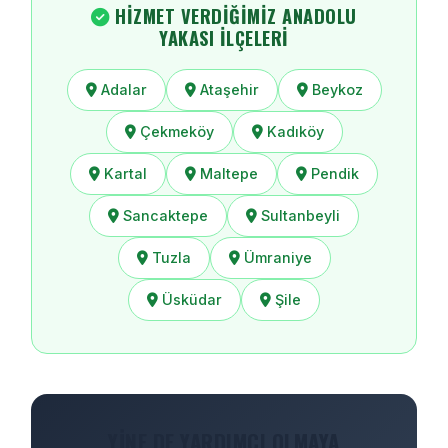
HIZMET VERDIĞIMIZ ANADOLU
YAKASI İLÇELERI
Adalar
Ataşehir
Beykoz
Çekmeköy
Kadıköy
Kartal
Maltepe
Pendik
Sancaktepe
Sultanbeyli
Tuzla
Ümraniye
Üsküdar
Şile
YINE DE YARDIMCI OLMAYA